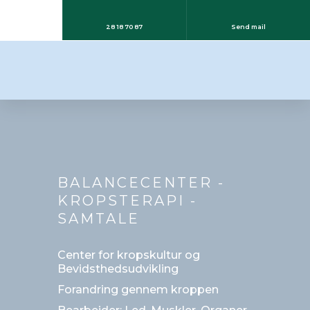
28 18 70 87
Send mail
BALANCECENTER -
KROPSTERAPI -
SAMTALE
​Center for kropskultur og
Bevidsthedsudvikling
Forandring gennem kroppen